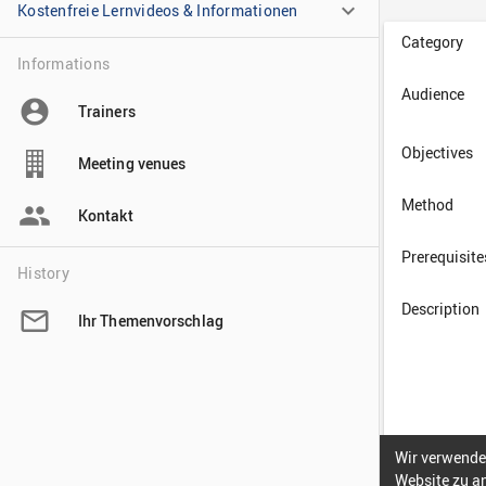
Kostenfreie Lernvideos & Informationen
Informations

Trainers

Meeting venues

Kontakt
History

Ihr Themenvorschlag