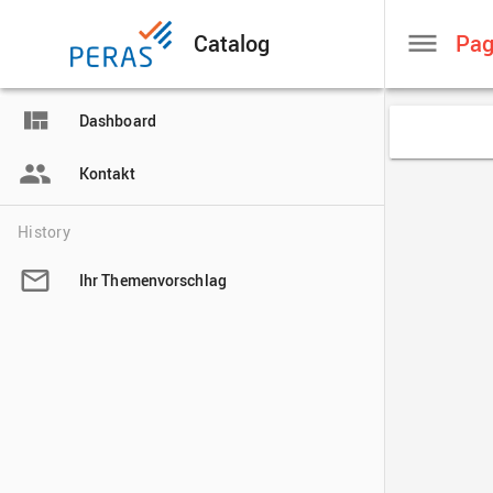
Catalog

Dashboard

Kontakt
History

Ihr Themenvorschlag