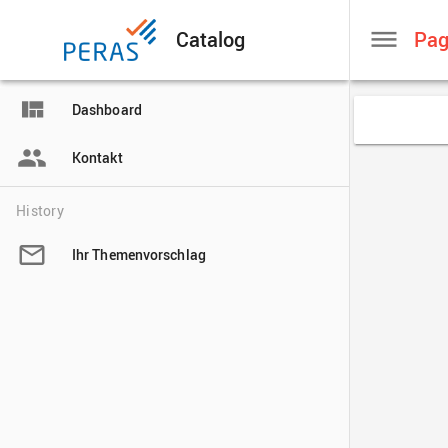
Catalog

Dashboard

Kontakt
History

Ihr Themenvorschlag