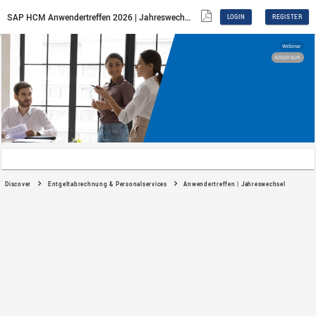
SAP HCM Anwendertreffen 2026 | Jahreswe
Discover
Entgeltabrechnung & Personalservices
A