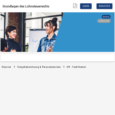
Grundlagen des Lohnsteuerrechts
Discover
Entgeltabrechnung & Personalservices
H