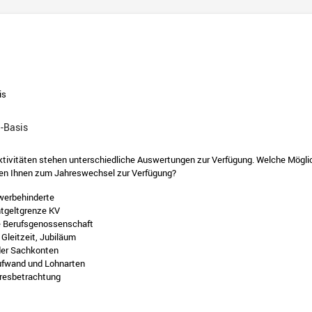
is
-Basis
R
ivitäten stehen unterschiedliche Auswertungen zur Verfügung. Welche Möglic
en Ihnen zum Jahreswechsel zur Verfügung?
werbehinderte
ntgeltgrenze KV
e Berufsgenossenschaft
 Gleitzeit, Jubiläum
er Sachkonten
ufwand und Lohnarten
hresbetrachtung