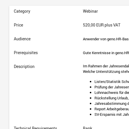
Category
Webinar
Price
520,00 EUR plus VAT
Audience
Anwender von geno.HR-Bas
Prerequisites
Gute Kenntnisse in geno.H
Im Rahmen der Jahresendakt
Description
Welche Unterstützung steh
Listen/Statistik Sch
Prüfung der Jahrese
Lohnnachweis für di
Rückstellung Urlaub,
Jahresabstimmung d
Report Arbeitgebera
SV-Ersparnis mit Ja
Technical Requirements
Bank