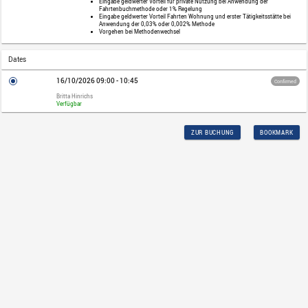
Category
Webinar
Price
230,00 EUR plus VAT
Audience
Alle geno.HR-Basis Anwender die ein G
Ebikes erwerben möchten.
Prerequisites
Kenntnisse in der Entgeltabrechnung u
Description
Sie erhalten einen Überblick über die G
Dienstwagen und E-Bikes
Wissenswertes zur Abbildung in 
Eingabe geldwerter Vorteil für p
Fahrtenbuchmethode oder 1% Re
Eingabe geldwerter Vorteil Fahrte
Anwendung der 0,03% oder 0,0
Vorgehen bei Methodenwechsel
Dates