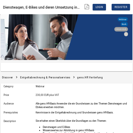
Dienstwagen, E-Bikes und deren Umsetzung in geno.HR-Basis
Discover
Entgeltabrechnung & Personalservices
g