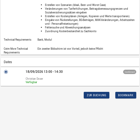
Category
Webinar
Price
230,00 EUR plus VAT
Audience
Anwender mit erweiterten Kenntnissen 
Prerequisites
Gute Kenntnisse im Umgang mit geno.HR
Personalkostenplanung. Teilnahme am 
empfohlen.
Description
In diesem Webinar erhalten Sie eine Auff
Personalkostenplanung in geno.HR:
Erstellen von Szenarien (Ideal-, B
Veränderungen von Tariferhöhun
Sozialversicherungssätzen einge
Erstellen von Kostenplänen (Anle
Eingabe von Rückstellungen, BG-B
und - Personalfreisetzungen)
Fehlersuche und Abweichungsan