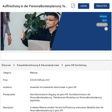
Auffrischung in der Personalkostenplanung Teil 2
Discover
Entgeltabrechnung & Personalservices
g