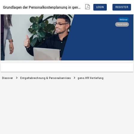
Grundlagen der Personalkostenplanung in geno.HR
Discover
Entgeltabrechnung & Personalservices
g