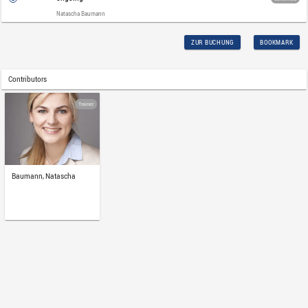
Wir analysieren einige Fallkonstellation
Die Aufzeichnung 12/2025 steht Ihnen
und dauert etwa 2 Stunden.
Technical Requirements
Bank
Cstm More Technical
Wichtig, bitte vor der Buchung lesen:
Requirements
Für die Lösung etwaiger Probleme beim 
keine Verantwortung übernehmen und ke
Zugangsverlängerungen aufgrund techn
Da wir sie bestmöglich unterstützten möc
können, um das Lernangebot ungehinde
Firewall:
Falls das Video nicht geladen we
durch Ihre IT-Sicherheitsrichtlinien block
an Ihre interne IT-Abteilung, damit der 
kann.
VPN aus:
Wir empfehlen dringend, das A