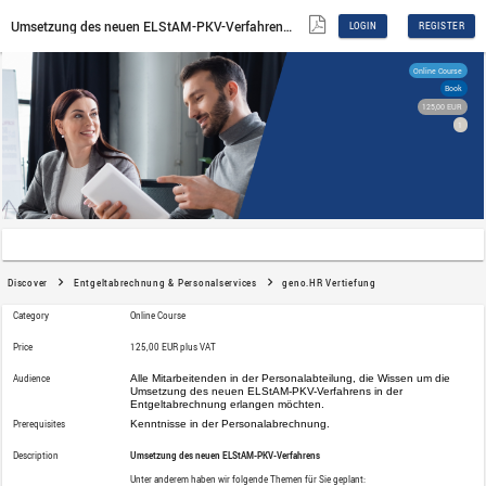
Umsetzung des neuen ELStAM-PKV-Verfahrens - Aufzeichnung
Discover
Entgeltabrechnung & Personalservices
g