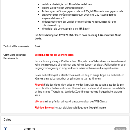
Category
Online Course
Price
125,00 EUR plus VAT
Audience
Alle Mitarbeitenden in der Pers
Umsetzung des
neuen ELStAM-
Entgeltabrechnung erlangen mö
Prerequisites
Kenntnisse in der Personalabr
Description
Umsetzung des neuen ELStAM-PKV-Ver
Unter anderem haben wir folgende Theme
Verfahrensbeteiligte und Ablauf 
Welche Daten werden wann übermi
Änderungen bei Vorsorgepauscha
Ersatzverfahren im Übergangszei
angewendet werden?
Widerspruchsrecht der Versicher
Lohnsteuerabzug