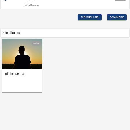
Wie erfolgt die Umsetzung in gen
Die Aufzeichnung von 12/2025 steht I
bereit.
Technical Requirements
Bank
Cstm More Technical
Wichtig, bitte vor der Buchung lesen:
Requirements
Für die Lösung etwaiger Probleme beim 
keine Verantwortung übernehmen und ke
Zugangsverlängerungen aufgrund techn
Da wir sie bestmöglich unterstützten möc
können, um das Lernangebot ungehinde
Firewall:
Falls das Video nicht geladen we
durch Ihre IT-Sicherheitsrichtlinien block
an Ihre interne IT-Abteilung, damit der 
kann.
VPN aus:
Wir empfehlen dringend, das A