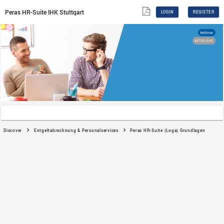
Peras HR-Suite IHK Stuttgart
Discover
Entgeltabrechnung & Personalservices
P