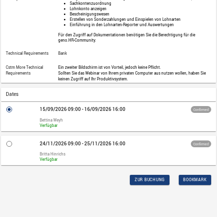
Category
Webinar
Price
1.040,00 EUR plus VAT
Audience
Mitarbeiterinnen und Mitarbeiter, die 
geno.HR-Basis abbilden und hierzu die
Abrechnungssystem erlernen möchten
Prerequisites
Steuerliche und sozialversicherungsrech
Gehaltsabrechnung; idealerweise Teilna
Grundlagen der Entgeltabrechnung' sowi
Basis'.
Description
Folgeaktivitäten (incl. Buchungsl
Sachkontenzuordnung
Lohnkonto anzeigen
Bescheinigungswesen
Erstellen von Sonderzahlungen u
Einführung in den Lohnarten-Re
Für den Zugriff auf Dokumentationen be
geno.HR-Community.