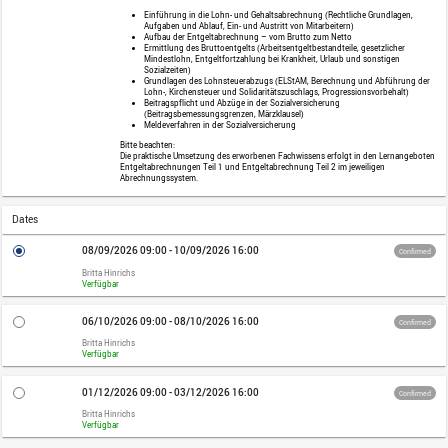
Category
Webinar
Price
1.560,00 EUR plus VAT
Audience
Neue Mitarbeiterinnen und Mitarbeiter i
der Entgeltabrechnung,
die erste steuerliche und sozial-versiche
Personalabrechnung erwerben möchten
Prerequisites
Keine
Description
Wir vermitteln Ihnen wichtige theoretisc
spätere Ausbildung im Abrechnungssys
Einführung in die Lohn- und Geha
Aufgaben und Ablauf, Ein- und Aus
Aufbau der Entgeltabrechnung –
Ermittlung des Bruttoentgelts (Ar
Mindestlohn, Entgeltfortzahlung 
Sozialzeiten)
Grundlagen des Lohnsteuerabzug